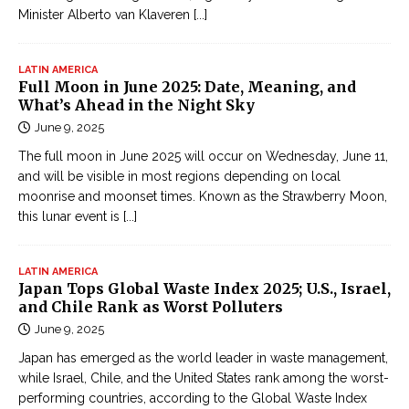
ệ
Minister Alberto van Klaveren
[...]
p
O
n
LATIN AMERICA
Full Moon in June 2025: Date, Meaning, and
l
What’s Ahead in the Night Sky
i
June 9, 2025
n
The full moon in June 2025 will occur on Wednesday, June 11,
e
and will be visible in most regions depending on local
Đ
moonrise and moonset times. Known as the Strawberry Moon,
ọ
this lunar event is
[...]
c
t
LATIN AMERICA
r
Japan Tops Global Waste Index 2025; U.S., Israel,
u
and Chile Rank as Worst Polluters
y
June 9, 2025
ệ
Japan has emerged as the world leader in waste management,
n
while Israel, Chile, and the United States rank among the worst-
k
performing countries, according to the Global Waste Index