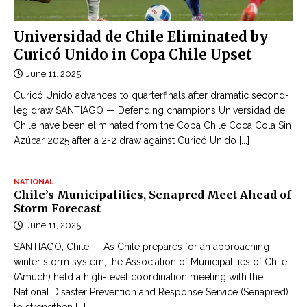
d
o
a
n
Universidad de Chile Eliminated by
s
l
Curicó Unido in Copa Chile Upset
t
i
June 11, 2025
o
n
u
Curicó Unido advances to quarterfinals after dramatic second-
e
r
leg draw SANTIAGO — Defending champions Universidad de
c
Chile have been eliminated from the Copa Chile Coca Cola Sin
i
ậ
Azúcar 2025 after a 2-2 draw against Curicó Unido
[...]
s
p
t
n
b
NATIONAL
h
Chile’s Municipalities, Senapred Meet Ahead of
u
ậ
Storm Forecast
s
t
June 11, 2025
c
l
r
SANTIAGO, Chile — As Chile prepares for an approaching
i
winter storm system, the Association of Municipalities of Chile
a
ê
(Amuch) held a high-level coordination meeting with the
s
n
National Disaster Prevention and Response Service (Senapred)
h
to strengthen
[...]