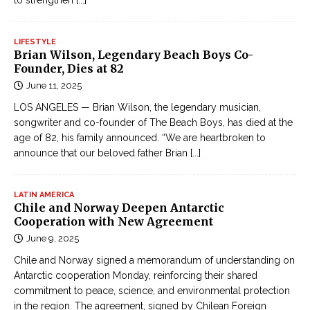
t
e
ụ
s
c
i
LIFESTYLE
Đ
Brian Wilson, Legendary Beach Boys Co-
n
Founder, Dies at 82
ọ
M
June 11, 2025
c
e
T
LOS ANGELES — Brian Wilson, the legendary musician,
x
r
songwriter and co-founder of The Beach Boys, has died at the
i
age of 82, his family announced. “We are heartbroken to
u
c
announce that our beloved father Brian
[...]
y
o
ệ
n
LATIN AMERICA
Chile and Norway Deepen Antarctic
K
Cooperation with New Agreement
i
June 9, 2025
ế
m
Chile and Norway signed a memorandum of understanding on
Antarctic cooperation Monday, reinforcing their shared
H
commitment to peace, science, and environmental protection
i
in the region. The agreement, signed by Chilean Foreign