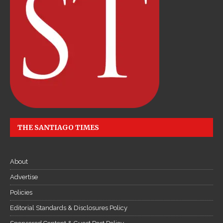
e
c
ậ
p
n
h
ậ
t
l
i
THE SANTIAGO TIMES
ê
n
t
About
ụ
c
Advertise
Đ
Policies
ọ
Editorial Standards & Disclosures Policy
c