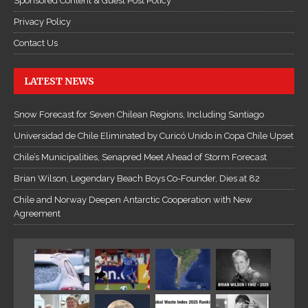
Sponsored Content & Guest Post Policy
T
Privacy Policy
r
u
Contact Us
y
ệ
LATEST NEWS
n
K
Snow Forecast for Seven Chilean Regions, Including Santiago
i
Universidad de Chile Eliminated by Curicó Unido in Copa Chile Upset
ế
Chile’s Municipalities, Senapred Meet Ahead of Storm Forecast
m
H
Brian Wilson, Legendary Beach Boys Co-Founder, Dies at 82
i
Chile and Norway Deepen Antarctic Cooperation with New
ệ
Agreement
p
O
n
l
i