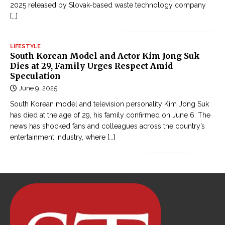
i
2025 released by Slovak-based waste technology company
ế
[...]
m
h
LIFESTYLE
i
South Korean Model and Actor Kim Jong Suk
ệ
Dies at 29, Family Urges Respect Amid
Speculation
p
June 9, 2025
g
â
South Korean model and television personality Kim Jong Suk
y
has died at the age of 29, his family confirmed on June 6. The
news has shocked fans and colleagues across the country’s
c
entertainment industry, where
[...]
ấ
n
o
n
l
i
n