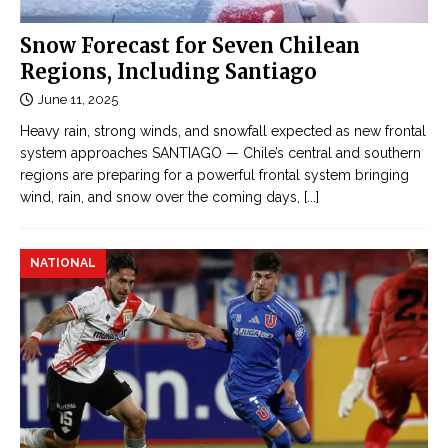
t
e
1
Snow Forecast for Seven Chilean
Đ
2
Regions, Including Santiago
ọ
k
c
June 11, 2025
i
t
Heavy rain, strong winds, and snowfall expected as new frontal
l
r
system approaches SANTIAGO — Chile’s central and southern
l
u
regions are preparing for a powerful frontal system bringing
e
y
wind, rain, and snow over the coming days,
[...]
d
ệ
,
n
1
NATIONAL
n
8
g
i
ô
n
n
j
t
u
ì
r
n
e
h